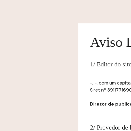
Aviso 
1/ Editor do si
-, -, com um capita
Siret nº 39117716900
Diretor de publica
2/ Provedor de