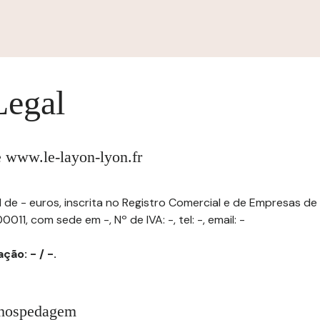
Legal
te www.le-layon-lyon.fr
l de - euros, inscrita no Registro Comercial e de Empresas de
011, com sede em -, Nº de IVA: -, tel: -, email: -
ção: - / -.
 hospedagem