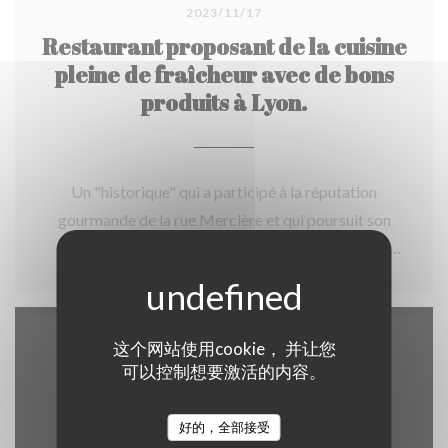
2023/11/17
Restaurant proposant de la cuisine
pleine de fraîcheur avec de bons
produits à Lyon.
Un "historique" qui a participé à la réputation
gourmande de la rue Mercière et qui poursuit son
chemin depuis 1989 ! Un air de jazz, des notes de
produits frais cuisinés avec talent flottent au Layon. Le
chef Jean-Luc Léger nous régale de sa passion pour les
bonnes choses de la vie. Agréable terrasse pour
这个网站使用cookie， 并让您
地图和联系方式
savourer une cuisine pleine de fraîcheur, composée de
可以控制想要激活的内容。
bons produits du marché, qui ne cherche pas à plaire à
tous les touristes de passage. Très belle sélection de
好的，全部接受
vins, notamment du Val de Loire, par un passionné.