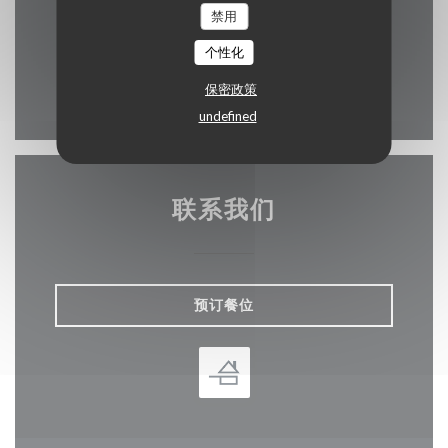
((在新窗口中打开
52 RUE MERCIERE 69002 LYON
禁用
Adresse de référence.
04 78 42 94 08
个性化
保密政策
Instagram ((在新窗口中打开)
undefined
联系我们
预订餐位