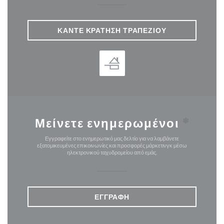
ΚΆΝΤΕ ΚΡΆΤΗΣΗ ΤΡΑΠΕΖΙΟΎ
Μείνετε ενημερωμένοι
*
Εγγραφείτε στο ενημερωτικό μας δελτίο για να λαμβάνετε
εξατομικευμένες επικοινωνίες και προσφορές μάρκετινγκ μέσω
ηλεκτρονικού ταχυδρομείου από εμάς.
ΕΓΓΡΑΦΉ