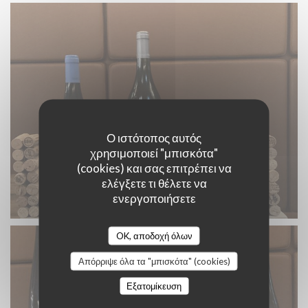
Ο ιστότοπος αυτός
χρησιμοποιεί "μπισκότα"
(cookies) και σας επιτρέπει να
ελέγξετε τι θέλετε να
ενεργοποιήσετε
OK, αποδοχή όλων
Απόρριψε όλα τα "μπισκότα" (cookies)
Εξατομίκευση