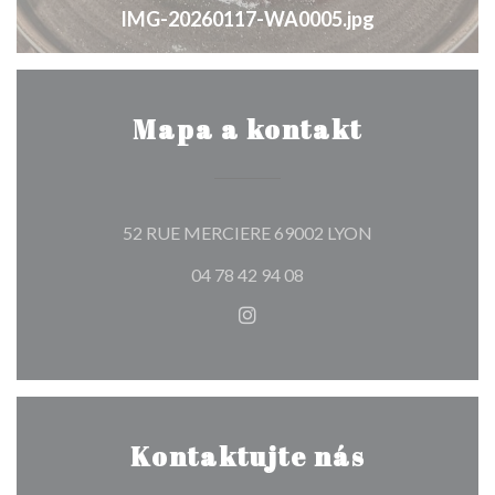
IMG-20260117-WA0005.jpg
Mapa a kontakt
((otevře se v no
52 RUE MERCIERE 69002 LYON
04 78 42 94 08
Instagram ((otevře se v nové
Kontaktujte nás