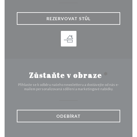
REZERVOVAT STŮL
Zůstaňte v obraze
*
Přihlaste se k odběru našeho newsletteru a dostávejte od nás e-
mailem personalizovaná sdělení a marketingové nabídky.
ODEBÍRAT