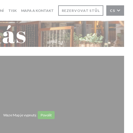
NÍ
TISK
MAPA A KONTAKT
REZERVOVAT STŮL
CS
nás
Waze Map je vypnutý.
Povolit