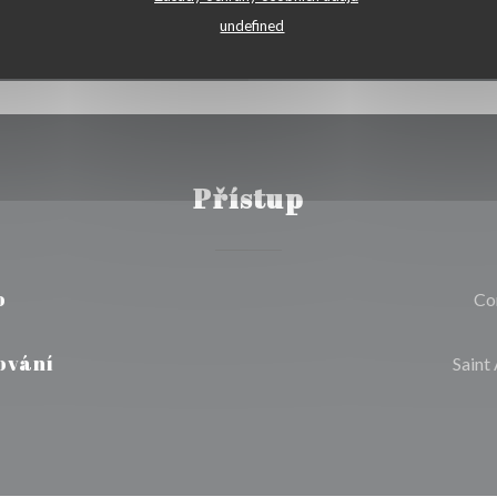
undefined
Přístup
o
Co
ování
Saint