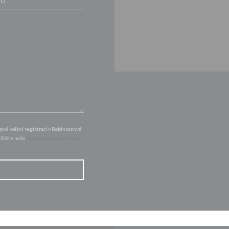
vá volání registrací v Robinsonově
řečtěte naše
zásady ochrany osobních