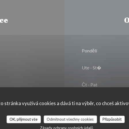
ce
O
Pondělí
Ute
-
St�
Čt
-
Pat
Sobota
o stránka využívá cookies a dává ti na výběr, co chceš aktiv
Neděle
OK, přijmout vše
Odmítnout všechny cookies
Přizpůsobit
taurant, Cash, Visa,
Zásady ochrany osobních údajů
d