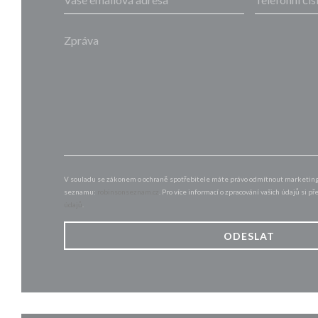
V souladu se zákonem o ochraně spotřebitele máte právo odmítnout marketingo
seznamu:
robinsonseznam.cz
. Pro více informací o zpracování vašich údajů si p
údajů
.