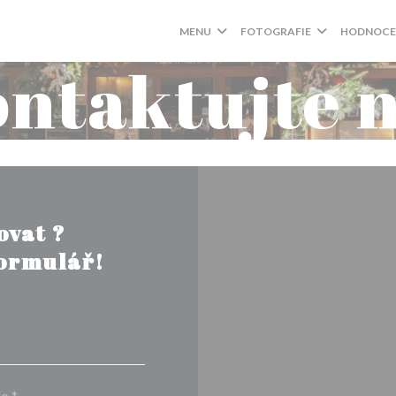
MENU
FOTOGRAFIE
HODNOCE
ntaktujte 
ovat ?
formulář!