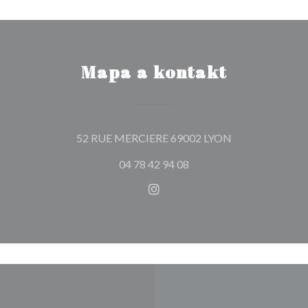
Mapa a kontakt
((otevře se v no
52 RUE MERCIERE 69002 LYON
04 78 42 94 08
Instagram ((otevře se v nové