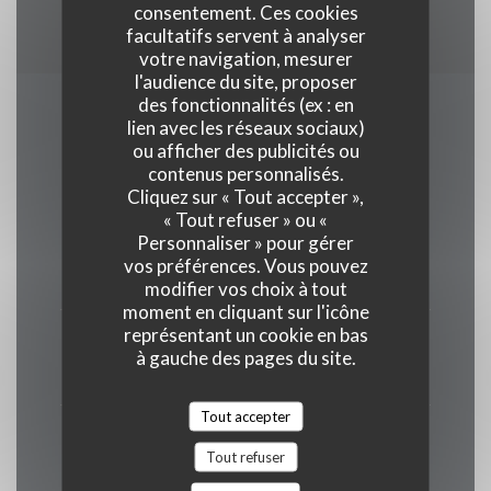
consentement. Ces cookies
Carte Bleue
facultatifs servent à analyser
votre navigation, mesurer
l'audience du site, proposer
des fonctionnalités (ex : en
Horaires
lien avec les réseaux sociaux)
ou afficher des publicités ou
contenus personnalisés.
Cliquez sur « Tout accepter »,
« Tout refuser » ou «
Personnaliser » pour gérer
Lundi
vos préférences. Vous pouvez
12h00 - 14h00
19h00 - 22h30
•
modifier vos choix à tout
moment en cliquant sur l'icône
représentant un cookie en bas
Mar
-
Mer
à gauche des pages du site.
Fermé
Tout accepter
Jeu
-
Ven
Tout refuser
12h00 - 14h00
19h00 - 22h30
•