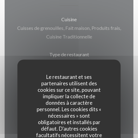
Cuisine
Cuisses de grenouilles, Fait maison, Produits frais,
Cuisine Traditionnelle
Type de restaurant
Restaurant Traditionnel
Le restaurant et ses
Services
partenaires utilisent des
cookies sur ce site, pouvant
Climatisation, Accès aux personnes à mobilité
impliquer la collecte de
réduite, Wifi
données à caractère
personnel. Les cookies dits «
nécessaires » sont
Moyens de paiement
obligatoires et installés par
Chèques Vacances, Eurocard/Mastercard, Titres
défaut. D'autres cookies
restaurant, Espèces, Visa, American Express,
facultatifs nécessitent votre