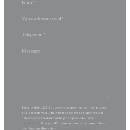
Selon l'article L.223-2 du code de la consommation, il est rappelé
que le consommateur peut user de son droit à s'inscrire sur la
liste d'opposition au démarchage téléphonique Bloctel :
bloctel.gouv.fr
. Pour plus d'informations sur le traitement de vos
données, consultez notre
politique de confidentialité
.