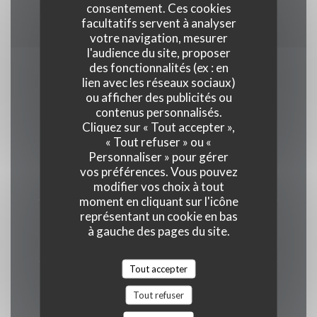
consentement. Ces cookies
Carte Bleue
facultatifs servent à analyser
votre navigation, mesurer
l'audience du site, proposer
des fonctionnalités (ex : en
Horaires
lien avec les réseaux sociaux)
ou afficher des publicités ou
contenus personnalisés.
Cliquez sur « Tout accepter »,
« Tout refuser » ou «
Personnaliser » pour gérer
Lundi
vos préférences. Vous pouvez
12h00 - 14h00
19h00 - 22h30
•
modifier vos choix à tout
moment en cliquant sur l'icône
représentant un cookie en bas
Mar
-
Mer
à gauche des pages du site.
Fermé
Tout accepter
Jeu
-
Ven
Tout refuser
12h00 - 14h00
19h00 - 22h30
•