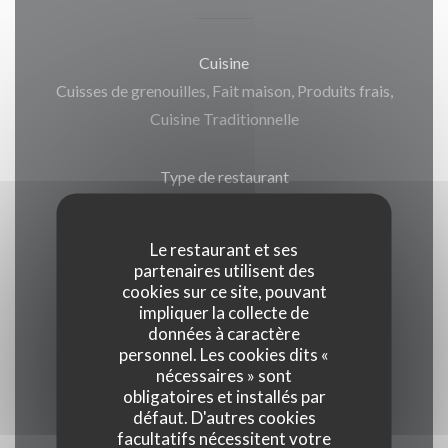
Cuisine
Cuisses de grenouilles, Fait maison, Produits frais,
Cuisine Traditionnelle
Type de restaurant
Restaurant Traditionnel
Le restaurant et ses
Services
partenaires utilisent des
cookies sur ce site, pouvant
Climatisation, Accès aux personnes à mobilité
impliquer la collecte de
réduite, Wifi
données à caractère
personnel. Les cookies dits «
nécessaires » sont
Moyens de paiement
obligatoires et installés par
Chèques Vacances, Eurocard/Mastercard, Titres
défaut. D'autres cookies
restaurant, Espèces, Visa, American Express,
facultatifs nécessitent votre