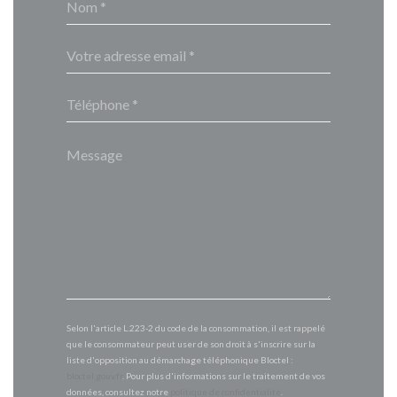
Selon l'article L.223-2 du code de la consommation, il est rappelé
que le consommateur peut user de son droit à s'inscrire sur la
liste d'opposition au démarchage téléphonique Bloctel :
bloctel.gouv.fr
. Pour plus d'informations sur le traitement de vos
données, consultez notre
politique de confidentialité
.