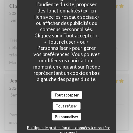
l'audience du site, proposer
Claude
M
des fonctionnalités (ex : en
2026-06-18
- 19:30 - Couverts 2
lien avec les réseaux sociaux)
Service
:
5
/5
Ambiance
:
5
/5
Cuisine
:
5
/5
Qualité / Prix
:
5
/5
ou afficher des publicités ou
contenus personnalisés.
Cliquez sur « Tout accepter »,
Très bon restaurant Cuisses de grenouilles fraîches
« Tout refuser » ou «
Personnaliser » pour gérer
délicieuses ,abricots rôtis délicieux,serveurs disponibles et
vos préférences. Vous pouvez
très agréable un restaurant à visiter le meilleur de la rue
modifier vos choix à tout
Mercière.
moment en cliquant sur l'icône
représentant un cookie en bas
à gauche des pages du site.
Jean-David
V
2026-05-24
- 19:00 - Couverts 2
Tout accepter
Service
:
5
/5
Ambiance
:
5
/5
Cuisine
:
5
/5
Qualité / Prix
:
5
/5
Tout refuser
Personels sympathiques, repas délicieux, service
Personnaliser
impeccable…
Politique de protection des données à caractère
personnel