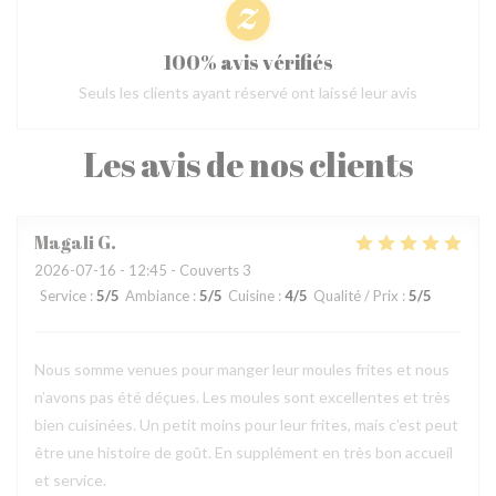
100% avis vérifiés
Seuls les clients ayant réservé ont laissé leur avis
Les avis de nos clients
Magali
G
2026-07-16
- 12:45 - Couverts 3
Service
:
5
/5
Ambiance
:
5
/5
Cuisine
:
4
/5
Qualité / Prix
:
5
/5
Nous somme venues pour manger leur moules frites et nous
n’avons pas été déçues. Les moules sont excellentes et très
bien cuisinées. Un petit moins pour leur frites, mais c’est peut
être une histoire de goût. En supplément en très bon accueil
et service.