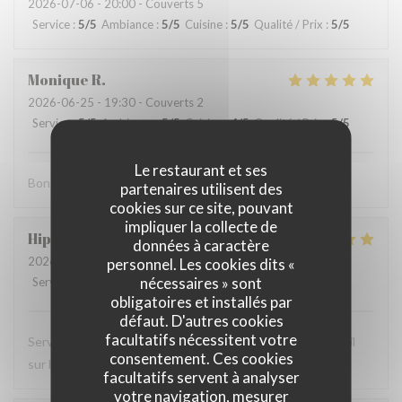
2026-07-06
- 20:00 - Couverts 5
Service
:
5
/5
Ambiance
:
5
/5
Cuisine
:
5
/5
Qualité / Prix
:
5
/5
Monique
R
2026-06-25
- 19:30 - Couverts 2
Service
:
5
/5
Ambiance
:
5
/5
Cuisine
:
4
/5
Qualité / Prix
:
5
/5
Le restaurant et ses
Bon accueil
partenaires utilisent des
cookies sur ce site, pouvant
impliquer la collecte de
Hippolyte
L
données à caractère
2026-06-22
- 19:30 - Couverts 2
personnel. Les cookies dits «
nécessaires » sont
Service
:
5
/5
Ambiance
:
5
/5
Cuisine
:
4
/5
Qualité / Prix
:
4
/5
obligatoires et installés par
défaut. D'autres cookies
facultatifs nécessitent votre
Serveur très agréable nourriture très bonne et bon conseil
consentement. Ces cookies
sur le pinard
facultatifs servent à analyser
votre navigation, mesurer