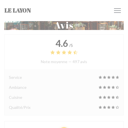
Personnalisation de vos choix en matière de cookies
LE LAYON
Avis
4.6
/5
Note moyenne —
497 avis
Service
Ambiance
Cuisine
Qualité/Prix