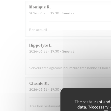
Monique
R
2026-06-25
- 19:30 - Guests 2
Bon accueil
Hippolyte
L
2026-06-22
- 19:30 - Guests 2
Serveur très agréable nourriture très bonne et bon co
Claude
M
2026-06-18
- 19:30 - Guests 2
The restaurant and i
Très bon restaurant Cuisses de grenouilles fraîches d
data. 'Necessary' 