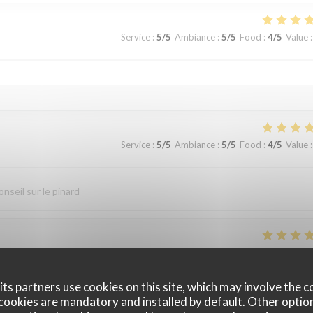
Service
:
5
/5
Ambiance
:
5
/5
Food
:
4
/5
Value
:
Service
:
5
/5
Ambiance
:
5
/5
Food
:
4
/5
Value
:
nseil sur le pinard
Service
:
5
/5
Ambiance
:
5
/5
Food
:
5
/5
Value
:
ts partners use cookies on this site, which may involve the c
élicieuses ,abricots rôtis délicieux,serveurs disponibles et très agréabl
cookies are mandatory and installed by default. Other optio