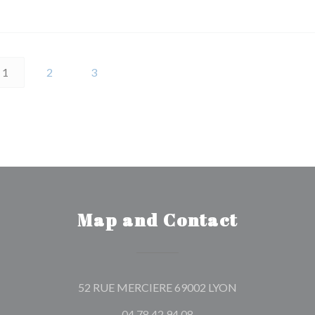
!
1
2
3
Map and Contact
((opens in a new
52 RUE MERCIERE 69002 LYON
04 78 42 94 08