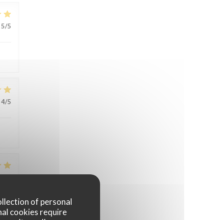
5
/5
4
/5
5
/5
ollection of personal
e un
nal cookies require