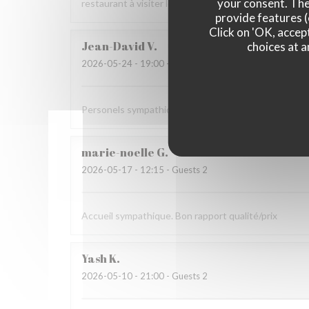
your consent. The
restaurant à visiter le meilleur de la rue Mercière.
provide features (
Click on 'OK, accept
Jean-David
V
choices at a
2026-05-24
- 19:00 - Guests 2
Personels sympathiques, repas délicieux, service im
marie-noelle
G
2026-05-17
- 12:15 - Guests 2
Accueil sympathique. Bon rapport qualité/prix
Yash
K
2026-05-10
- 21:00 - Guests 2