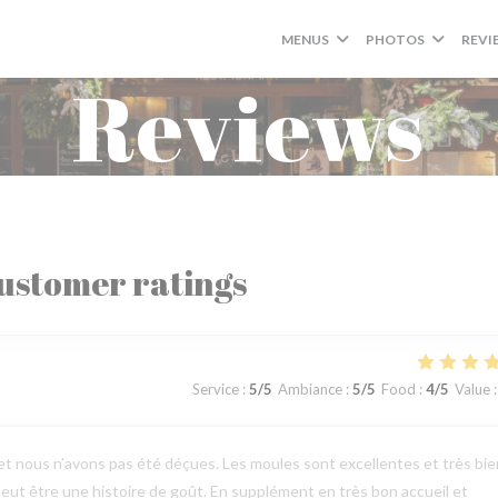
MENUS
PHOTOS
REVI
Reviews
ustomer ratings
Service
:
5
/5
Ambiance
:
5
/5
Food
:
4
/5
Value
:
t nous n’avons pas été déçues. Les moules sont excellentes et très bie
 peut être une histoire de goût. En supplément en très bon accueil et