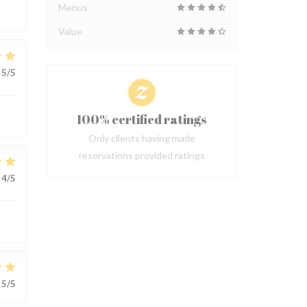
Menus
Value
5
/5
100% certified ratings
Only clients having made
reservations provided ratings
4
/5
5
/5