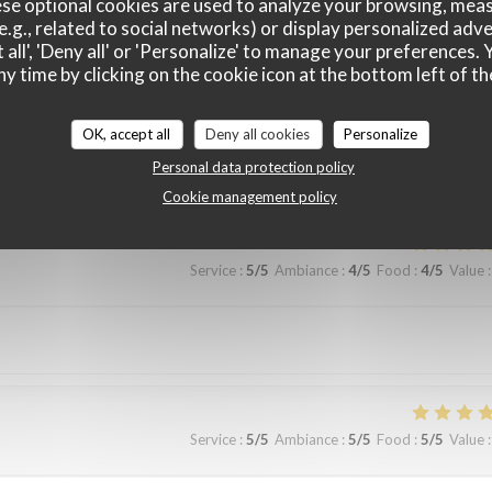
se optional cookies are used to analyze your browsing, meas
e.g., related to social networks) or display personalized adve
 all', 'Deny all' or 'Personalize' to manage your preferences
ny time by clicking on the cookie icon at the bottom left of th
Service
:
5
/5
Ambiance
:
5
/5
Food
:
5
/5
Value
:
OK, accept all
Deny all cookies
Personalize
Personal data protection policy
peccable…
Cookie management policy
Service
:
5
/5
Ambiance
:
4
/5
Food
:
4
/5
Value
:
Service
:
5
/5
Ambiance
:
5
/5
Food
:
5
/5
Value
: