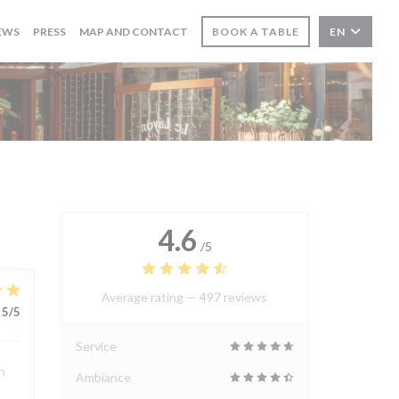
EWS
PRESS
MAP AND CONTACT
BOOK A TABLE
EN
4.6
/5
Average rating —
497 reviews
5
/5
Service
n
Ambiance