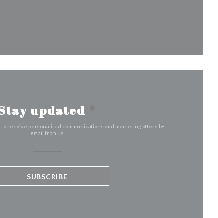
window))
Stay updated
*
r to receive personalized communications and marketing offers by
email from us.
SUBSCRIBE