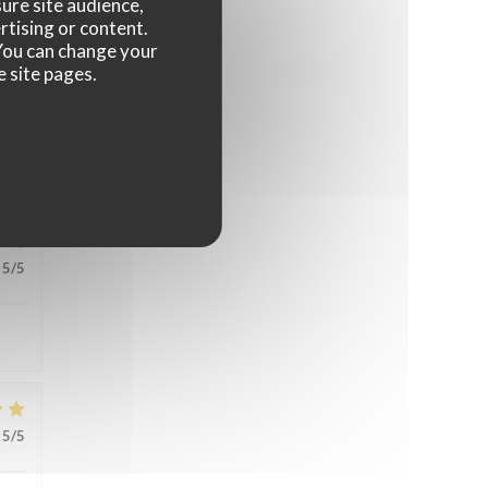
ure site audience,
rtising or content.
. You can change your
e site pages.
5
/5
5
/5
5
/5