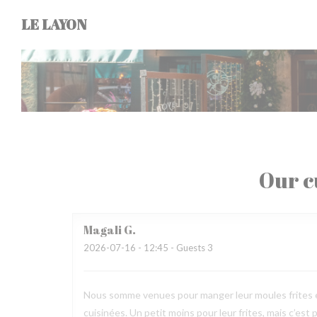
Personalizing your cookie choices
LE LAYON
Our c
Magali
G
2026-07-16
- 12:45 - Guests 3
Nous somme venues pour manger leur moules frites e
cuisinées. Un petit moins pour leur frites, mais c’est