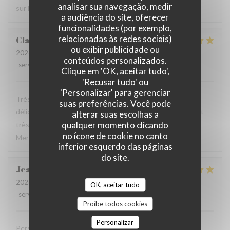
analisar sua navegação, medir
sur le pinard
a audiência do site, oferecer
funcionalidades (por exemplo,
relacionadas às redes sociais)
Claude
M
ou exibir publicidade ou
2026-06-18
- 19:30 - guests 2
conteúdos personalizados.
service
:
5
/5
ambience
:
5
/5
menu
:
5
/5
quality_price
:
5
/5
Clique em 'OK, aceitar tudo',
'Recusar tudo' ou
'Personalizar' para gerenciar
Très bon restaurant Cuisses de grenouilles fraîches
suas preferências. Você pode
délicieuses ,abricots rôtis délicieux,serveurs disponibles et
alterar suas escolhas a
qualquer momento clicando
très agréable un restaurant à visiter le meilleur de la rue
no ícone de cookie no canto
Mercière.
inferior esquerdo das páginas
do site.
Jean-David
V
2026-05-24
- 19:00 - guests 2
OK, aceitar tudo
service
:
5
/5
ambience
:
5
/5
menu
:
5
/5
quality_price
:
5
/5
Proíbe todos cookies
Personalizar
Personels sympathiques, repas délicieux, service