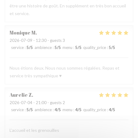
être une histoire de goût. En supplément en très bon accueil
et service.
Monique
M
2026-07-09
- 12:30 - guests 3
service
:
5
/5
ambience
:
5
/5
menu
:
5
/5
quality_price
:
5
/5
Nous étions deux. Nous nous sommes régalées. Repas et
service très sympathique ♥️
Aurelie
Z
2026-07-04
- 21:00 - guests 2
service
:
5
/5
ambience
:
4
/5
menu
:
4
/5
quality_price
:
4
/5
L’accueil et les grenouilles