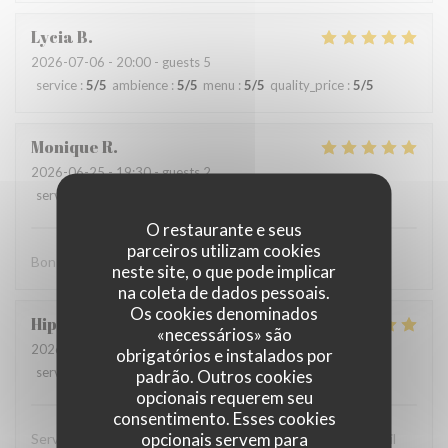
Lycia
B
2026-07-06
- 20:00 - guests 5
service
:
5
/5
ambience
:
5
/5
menu
:
5
/5
quality_price
:
5
/5
Monique
R
2026-06-25
- 19:30 - guests 2
service
:
5
/5
ambience
:
5
/5
menu
:
4
/5
quality_price
:
5
/5
O restaurante e seus
parceiros utilizam cookies
Bon accueil
neste site, o que pode implicar
na coleta de dados pessoais.
Os cookies denominados
Hippolyte
L
«necessários» são
2026-06-22
- 19:30 - guests 2
obrigatórios e instalados por
service
:
5
/5
ambience
:
5
/5
menu
:
4
/5
quality_price
:
4
/5
padrão. Outros cookies
opcionais requerem seu
consentimento. Esses cookies
opcionais servem para
Serveur très agréable nourriture très bonne et bon conseil