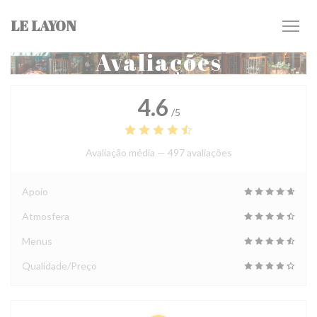
Painel de Gerenciamento de Cookies
LE LAYON
Avaliações
4.6
/5
Avaliação média —
497 avaliações
Apoio
Atmosfera
Menus
Qualidade/Preço