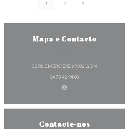
1
2
3
Mapa e Contacto
((abre numa nova
52 RUE MERCIERE 69002 LYON
04 78 42 94 08
Instagram ((abre numa nova j
Contacte-nos