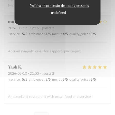
impeccable…
Política de proteção de dados pessoais
undefined
marie-noelle
G
2026-05-17
- 12:15 - guests 2
service
:
5
/5
ambience
:
4
/5
menu
:
4
/5
quality_price
:
5
/5
Accueil sympathique. Bon rapport qualité/prix
Yash
K
2026-05-10
- 21:00 - guests 2
service
:
5
/5
ambience
:
5
/5
menu
:
5
/5
quality_price
:
5
/5
An excellent restaurant with great food and service !