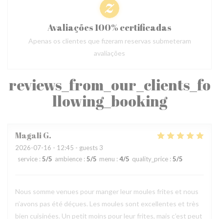
Avaliações 100% certificadas
Apenas os clientes que fizeram reservas submeteram
avaliações
reviews_from_our_clients_fo
llowing_booking
Magali
G
2026-07-16
- 12:45 - guests 3
service
:
5
/5
ambience
:
5
/5
menu
:
4
/5
quality_price
:
5
/5
Nous somme venues pour manger leur moules frites et nous
n’avons pas été déçues. Les moules sont excellentes et très
bien cuisinées. Un petit moins pour leur frites, mais c’est peut