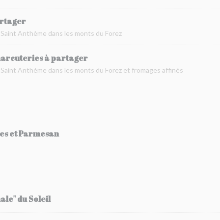
artager
à Saint Anthème dans les monts du Forez
harcuteries à partager
 Saint Anthème dans les monts du Forez et fromages affinés
tes et Parmesan
ale" du Soleil