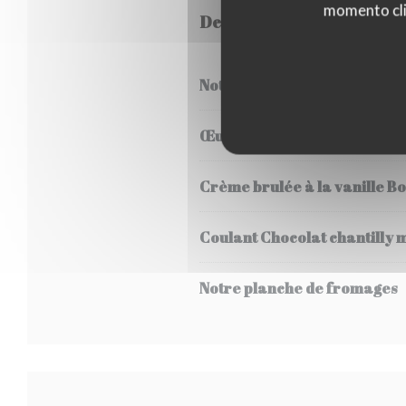
momento cli
Desserts
Notre dessert du jour
Œuf à la neige aux pralines 
Crème brulée à la vanille B
Coulant Chocolat chantilly 
Notre planche de fromages