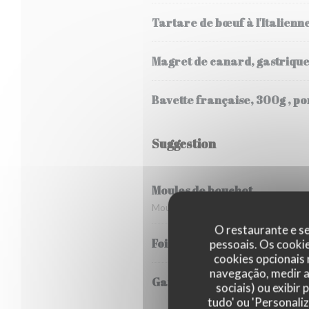
Tartare de bœuf à l'Italien
Magret de canard, gastrique 
Bavette française, 300g , p
Suggestion
Moules de bouchot
Moules de bouchot , marinière ou pou
O restaurante e se
Foie de veau en persillade, 
pessoais. Os cooki
cookies opcionais
navegação, medir a 
Gambas flambées au pastis , 
sociais) ou exibir
tudo' ou 'Personali