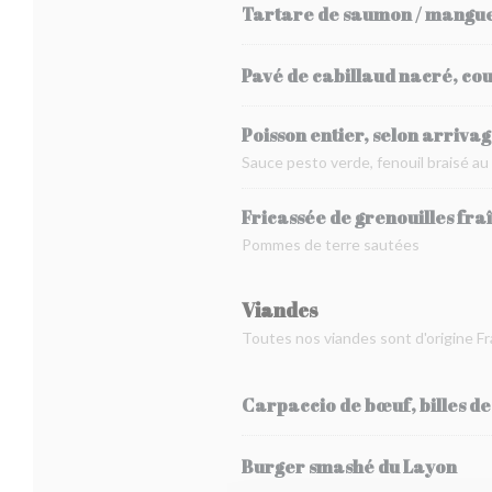
Tartare de saumon / mangue ,
Pavé de cabillaud nacré, coul
Poisson entier, selon arrivag
Sauce pesto verde, fenouil braisé au
Fricassée de grenouilles fra
Pommes de terre sautées
Viandes
Toutes nos viandes sont d'origine F
Carpaccio de bœuf, billes d
Burger smashé du Layon