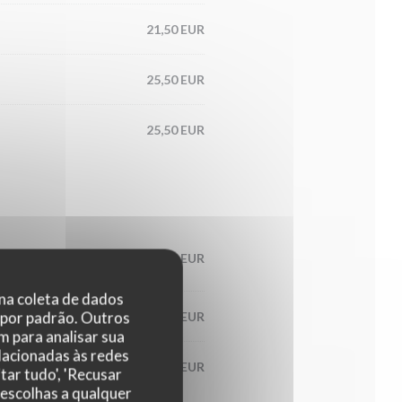
21,50 EUR
25,50 EUR
25,50 EUR
17,90 EUR
 na coleta de dados
 por padrão. Outros
23,00 EUR
 para analisar sua
elacionadas às redes
23,50 EUR
tar tudo', 'Recusar
 escolhas a qualquer