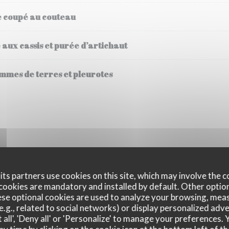
ne coupé au couteau
aux cassis et purée d’artichaut
ommes de terres et pleurotes
lette , accompagné de frites fraîches cuites à la graisse de bœuf.
ts partners use cookies on this site, which may involve the c
pleurotes et pommes de terre sautées
cookies are mandatory and installed by default. Other optio
se optional cookies are used to analyze your browsing, meas
e.g., related to social networks) or display personalized adve
ratatouille froide
 all', 'Deny all' or 'Personalize' to manage your preferences