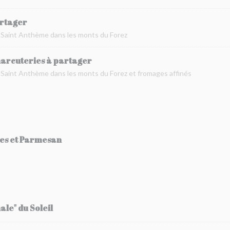
artager
à Saint Anthème dans les monts du Forez
harcuteries à partager
 Saint Anthème dans les monts du Forez et fromages affinés
tes et Parmesan
ale" du Soleil