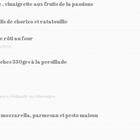
 vinaigrette aux fruits de la passions
is de chorizo et ratatouille
e rôti au four
 citron
îches 350grs à la persillade
rance, Hollande ou Allemagne
e mozzarella, parmesan et pesto maison