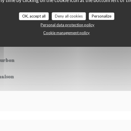
ny time by clicking on the cookie icon at the bottom left of th
OK, accept all
Deny all cookies
Personalize
Personal data protection policy
Cookie management policy
et crème anglaise
ourbon
maison