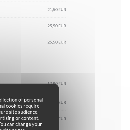
21,50 EUR
25,50 EUR
25,50 EUR
17,90 EUR
ollection of personal
23,00 EUR
nal cookies require
ure site audience,
rtising or content.
23,50 EUR
. You can change your