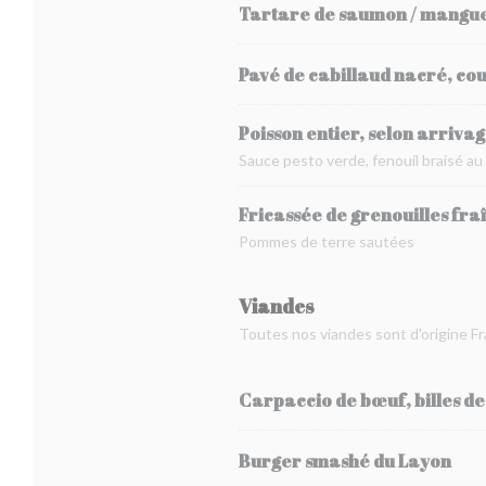
Tartare de saumon / mangue ,
Pavé de cabillaud nacré, coul
Poisson entier, selon arrivag
Sauce pesto verde, fenouil braisé au
Fricassée de grenouilles fra
Pommes de terre sautées
Viandes
Toutes nos viandes sont d'origine F
Carpaccio de bœuf, billes d
Burger smashé du Layon