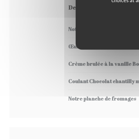
choices at a
Desserts
Notre dessert du jour
Œuf à la neige aux pralines 
Crème brulée à la vanille B
Coulant Chocolat chantilly 
Notre planche de fromages