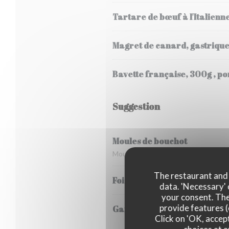
Tartare de bœuf à l'Italien
Magret de canard, gastrique 
Bavette française, 300g , p
Suggestion
Moules de bouchot
Moules de bouchot , marinière ou pou
The restaurant and i
Foie de veau en persillade, 
data. 'Necessary' 
your consent. The
provide features (
Gambas flambées au pastis , 
Click on 'OK, accept