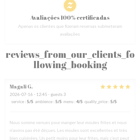
Avaliações 100% certificadas
Apenas os clientes que fizeram reservas submeteram
avaliações
reviews_from_our_clients_fo
llowing_booking
Magali
G
2026-07-16
- 12:45 - guests 3
service
:
5
/5
ambience
:
5
/5
menu
:
4
/5
quality_price
:
5
/5
Nous somme venues pour manger leur moules frites et nous
n’avons pas été déçues. Les moules sont excellentes et très
bien cuisinées. Un petit moins pour leur frites, mais c’est peut