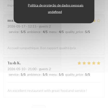
impeccable…
Política de proteção de dados pessoais
undefined
marie-noelle
G
2026-05-17
- 12:15 - guests 2
service
:
5
/5
ambience
:
4
/5
menu
:
4
/5
quality_price
:
5
/5
Accueil sympathique. Bon rapport qualité/prix
Yash
K
2026-05-10
- 21:00 - guests 2
service
:
5
/5
ambience
:
5
/5
menu
:
5
/5
quality_price
:
5
/5
An excellent restaurant with great food and service !