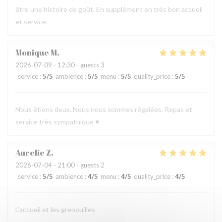
être une histoire de goût. En supplément en très bon accueil
et service.
Monique
M
2026-07-09
- 12:30 - guests 3
service
:
5
/5
ambience
:
5
/5
menu
:
5
/5
quality_price
:
5
/5
Nous étions deux. Nous nous sommes régalées. Repas et
service très sympathique ♥️
Aurelie
Z
2026-07-04
- 21:00 - guests 2
service
:
5
/5
ambience
:
4
/5
menu
:
4
/5
quality_price
:
4
/5
L’accueil et les grenouilles