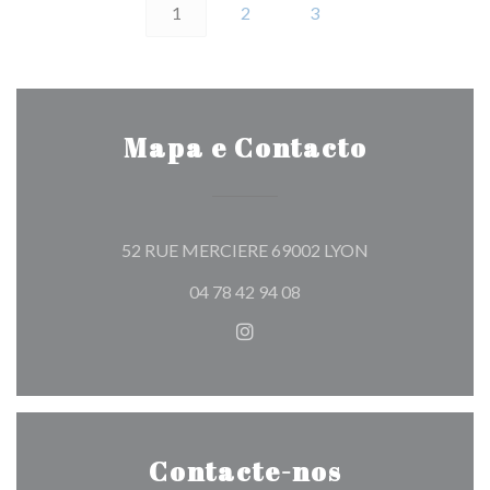
1
2
3
Mapa e Contacto
((abre numa nova
52 RUE MERCIERE 69002 LYON
04 78 42 94 08
Instagram ((abre numa nova j
Contacte-nos