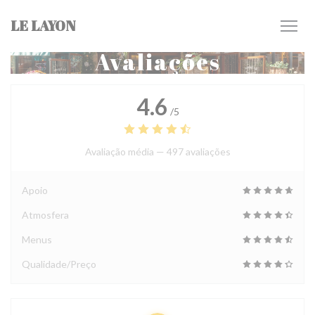
Painel de Gerenciamento de Cookies
LE LAYON
Avaliações
4.6
/5
Avaliação média —
497 avaliações
Apoio
Atmosfera
Menus
Qualidade/Preço