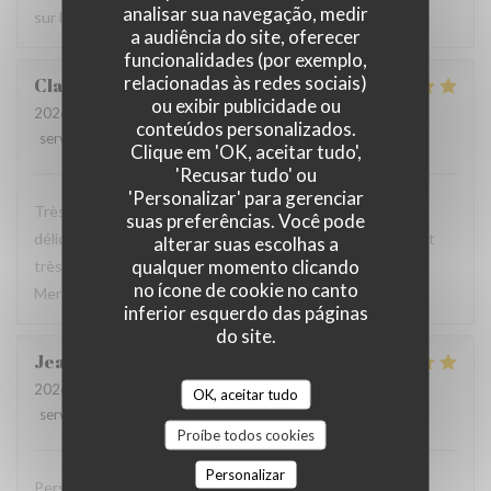
analisar sua navegação, medir
sur le pinard
a audiência do site, oferecer
funcionalidades (por exemplo,
relacionadas às redes sociais)
Claude
M
ou exibir publicidade ou
2026-06-18
- 19:30 - guests 2
conteúdos personalizados.
service
:
5
/5
ambience
:
5
/5
menu
:
5
/5
quality_price
:
5
/5
Clique em 'OK, aceitar tudo',
'Recusar tudo' ou
'Personalizar' para gerenciar
Très bon restaurant Cuisses de grenouilles fraîches
suas preferências. Você pode
délicieuses ,abricots rôtis délicieux,serveurs disponibles et
alterar suas escolhas a
qualquer momento clicando
très agréable un restaurant à visiter le meilleur de la rue
no ícone de cookie no canto
Mercière.
inferior esquerdo das páginas
do site.
Jean-David
V
2026-05-24
- 19:00 - guests 2
OK, aceitar tudo
service
:
5
/5
ambience
:
5
/5
menu
:
5
/5
quality_price
:
5
/5
Proíbe todos cookies
Personalizar
Personels sympathiques, repas délicieux, service