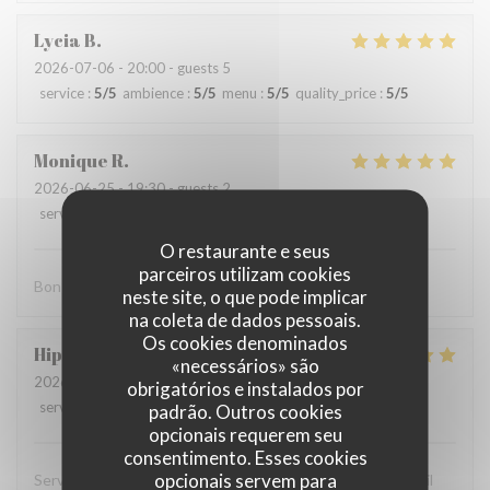
Lycia
B
2026-07-06
- 20:00 - guests 5
service
:
5
/5
ambience
:
5
/5
menu
:
5
/5
quality_price
:
5
/5
Monique
R
2026-06-25
- 19:30 - guests 2
service
:
5
/5
ambience
:
5
/5
menu
:
4
/5
quality_price
:
5
/5
O restaurante e seus
parceiros utilizam cookies
Bon accueil
neste site, o que pode implicar
na coleta de dados pessoais.
Os cookies denominados
Hippolyte
L
«necessários» são
2026-06-22
- 19:30 - guests 2
obrigatórios e instalados por
service
:
5
/5
ambience
:
5
/5
menu
:
4
/5
quality_price
:
4
/5
padrão. Outros cookies
opcionais requerem seu
consentimento. Esses cookies
opcionais servem para
Serveur très agréable nourriture très bonne et bon conseil