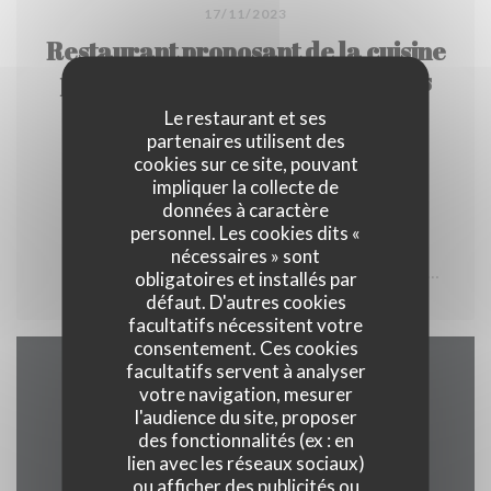
17/11/2023
Restaurant proposant de la cuisine
pleine de fraîcheur avec de bons
produits à Lyon.
Le restaurant et ses
partenaires utilisent des
cookies sur ce site, pouvant
impliquer la collecte de
données à caractère
Un "historique" qui a participé à la réputation
personnel. Les cookies dits «
gourmande de la rue Mercière et qui poursuit son
nécessaires » sont
chemin depuis 1989 ! Un air de jazz, des notes de
obligatoires et installés par
défaut. D'autres cookies
produits frais cuisinés avec talent flottent au Layon. Le
facultatifs nécessitent votre
chef Jean-Luc Léger nous régale de sa passion pour les
consentement. Ces cookies
bonnes choses de la vie. Agréable terrasse pour
facultatifs servent à analyser
Accès/Contact
votre navigation, mesurer
savourer une cuisine pleine de fraîcheur, composée de
l'audience du site, proposer
bons produits du marché, qui ne cherche pas à plaire à
des fonctionnalités (ex : en
tous les touristes de passage. Très belle sélection de
lien avec les réseaux sociaux)
ou afficher des publicités ou
vins, notamment du Val de Loire, par un passionné.