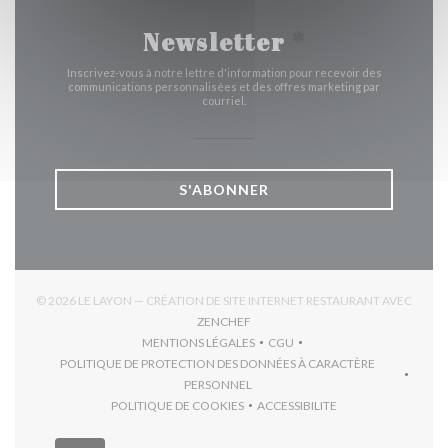
Newsletter
*
Inscrivez-vous à notre lettre d'information pour recevoir des
communications personnalisées et des offres marketing par
courriel.
S'ABONNER
© 2026 LE LAYON — CRÉATION DE SITE INTERNET RESTAURANT AVEC
((OUVRE UNE NOUVELLE FENÊTRE)
ZENCHEF
MENTIONS LÉGALES
CGU
((OUVRE UNE NOUVELLE FENÊTRE))
((OUVRE UNE NOUVELLE FEN
POLITIQUE DE PROTECTION DES DONNÉES À CARACTÈRE
((OUVRE UNE NOUVELLE FENÊTRE))
PERSONNEL
POLITIQUE DE COOKIES
ACCESSIBILITE
((OUVRE UNE NOUVELLE FENÊTRE))
((OUVRE UNE NOUVELLE F