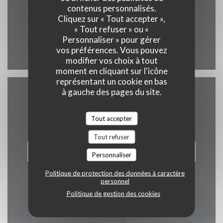
((ouvre une nouv
52 RUE MERCIERE 69002 LYON
contenus personnalisés.
Adresse de référence.
Cliquez sur « Tout accepter »,
04 78 42 94 08
« Tout refuser » ou «
Personnaliser » pour gérer
Instagram ((ouvre une nouvel
vos préférences. Vous pouvez
modifier vos choix à tout
moment en cliquant sur l'icône
représentant un cookie en bas
à gauche des pages du site.
Nous contacter
Tout accepter
Tout refuser
RÉSERVER
Personnaliser
Politique de protection des données à caractère
personnel
Politique de gestion des cookies