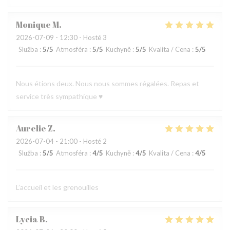
Monique
M
2026-07-09
- 12:30 - Hosté 3
Služba
:
5
/5
Atmosféra
:
5
/5
Kuchyně
:
5
/5
Kvalita / Cena
:
5
/5
Nous étions deux. Nous nous sommes régalées. Repas et
service très sympathique ♥️
Aurelie
Z
2026-07-04
- 21:00 - Hosté 2
Služba
:
5
/5
Atmosféra
:
4
/5
Kuchyně
:
4
/5
Kvalita / Cena
:
4
/5
L’accueil et les grenouilles
Lycia
B