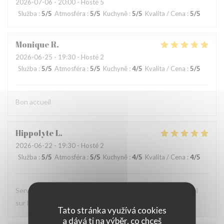
2026-07-06
- 20:00 - Hosté 5
Služba
:
5
/5
Atmosféra
:
5
/5
Kuchyně
:
5
/5
Kvalita / Cena
:
5
/5
Monique
R
2026-06-25
- 19:30 - Hosté 2
Služba
:
5
/5
Atmosféra
:
5
/5
Kuchyně
:
4
/5
Kvalita / Cena
:
5
/5
Bon accueil
Hippolyte
L
2026-06-22
- 19:30 - Hosté 2
Služba
:
5
/5
Atmosféra
:
5
/5
Kuchyně
:
4
/5
Kvalita / Cena
:
4
/5
Serveur très agréable nourriture très bonne et bon conseil
sur le pinard
Tato stránka využívá cookies
a dává ti na výběr, co chceš