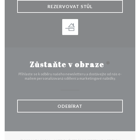
REZERVOVAT STŮL
Zůstaňte v obraze
*
Přihlaste se k odběru našeho newsletteru a dostávejte od nás e-
mailem personalizovaná sdělení a marketingové nabídky.
ODEBÍRAT