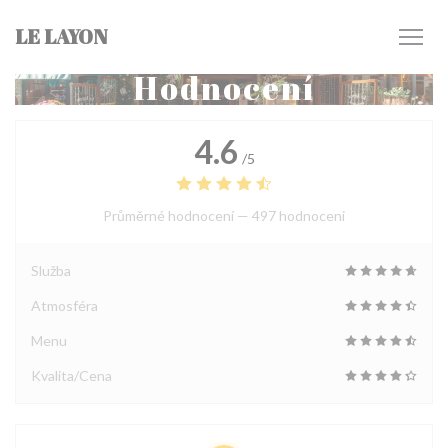
Panel pro správu cookies
LE LAYON
Hodnocení
4.6
/5
Průměrné hodnocení —
497 hodnoceni
Služba
Atmosféra
Menu
Kvalita/Cena