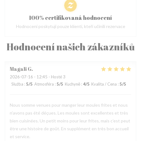
100% certifikovaná hodnocení
Hodnocení poskytují pouze klienti, kteří učinili rezervace
Hodnocení našich zákazníků
Magali
G
2026-07-16
- 12:45 - Hosté 3
Služba
:
5
/5
Atmosféra
:
5
/5
Kuchyně
:
4
/5
Kvalita / Cena
:
5
/5
Nous somme venues pour manger leur moules frites et nous
n’avons pas été déçues. Les moules sont excellentes et très
bien cuisinées. Un petit moins pour leur frites, mais c’est peut
être une histoire de goût. En supplément en très bon accueil
et service.