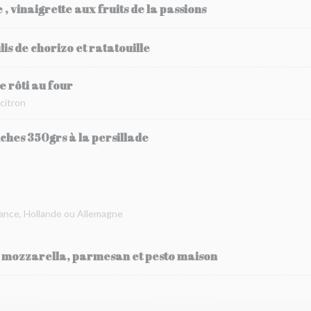
 vinaigrette aux fruits de la passions
is de chorizo et ratatouille
e rôti au four
 citron
îches 350grs à la persillade
rance, Hollande ou Allemagne
e mozzarella, parmesan et pesto maison