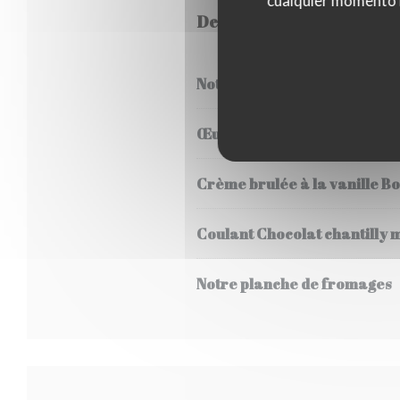
cualquier momento ha
Desserts
Notre dessert du jour
Œuf à la neige aux pralines 
Crème brulée à la vanille B
Coulant Chocolat chantilly 
Notre planche de fromages