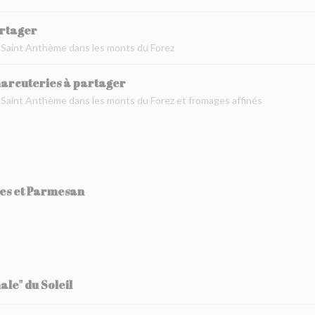
artager
à Saint Anthème dans les monts du Forez
harcuteries à partager
 Saint Anthème dans les monts du Forez et fromages affinés
tes et Parmesan
ale" du Soleil