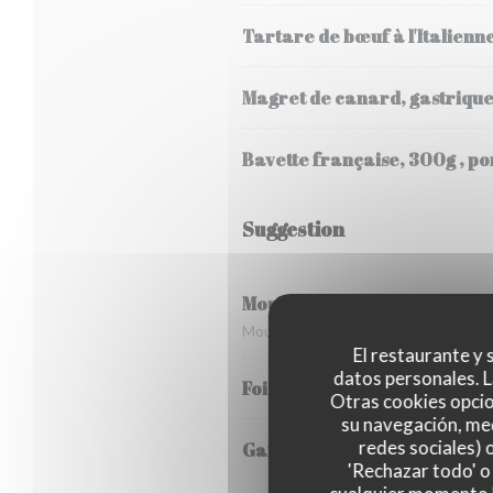
Tartare de bœuf à l'Italien
Magret de canard, gastrique 
Bavette française, 300g , p
Suggestion
Moules de bouchot
Moules de bouchot , marinière ou pou
El restaurante y s
datos personales. L
Foie de veau en persillade, 
Otras cookies opcio
su navegación, med
redes sociales) 
Gambas flambées au pastis , 
'Rechazar todo' o