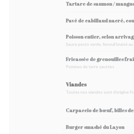
Tartare de saumon / mangue ,
Pavé de cabillaud nacré, coul
Poisson entier, selon arrivag
Sauce pesto verde, fenouil braisé au
Fricassée de grenouilles fra
Pommes de terre sautées
Viandes
Toutes nos viandes sont d'origine F
Carpaccio de bœuf, billes d
Burger smashé du Layon