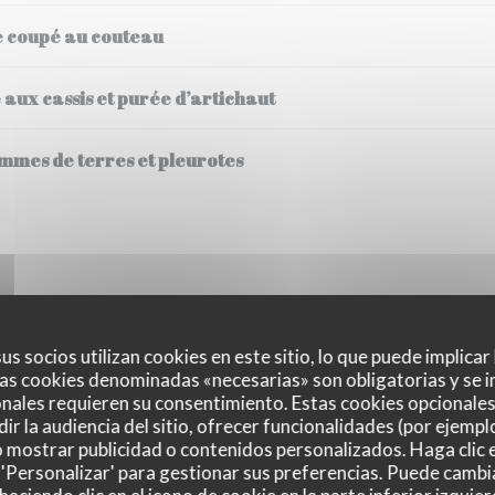
ne coupé au couteau
aux cassis et purée d’artichaut
ommes de terres et pleurotes
lette , accompagné de frites fraîches cuites à la graisse de bœuf.
us socios utilizan cookies en este sitio, lo que puede implicar
as cookies denominadas «necesarias» son obligatorias y se i
pleurotes et pommes de terre sautées
nales requieren su consentimiento. Estas cookies opcionales 
ir la audiencia del sitio, ofrecer funcionalidades (por ejempl
o mostrar publicidad o contenidos personalizados. Haga clic e
ratatouille froide
 'Personalizar' para gestionar sus preferencias. Puede cambi