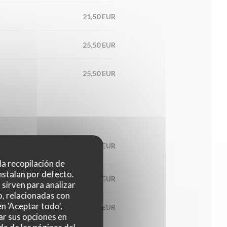
21,50 EUR
25,50 EUR
25,50 EUR
17,90 EUR
 la recopilación de
nstalan por defecto.
23,00 EUR
sirven para analizar
o, relacionadas con
n 'Aceptar todo',
23,50 EUR
ar sus opciones en